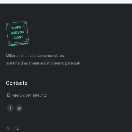
Millora de la acústica sense obres.
Sistema d’aïllament acústic-tèrmic patentat!
Contacte
Telèfon: 691 894 712
Find us on:
Facebook
Twitter
Inici