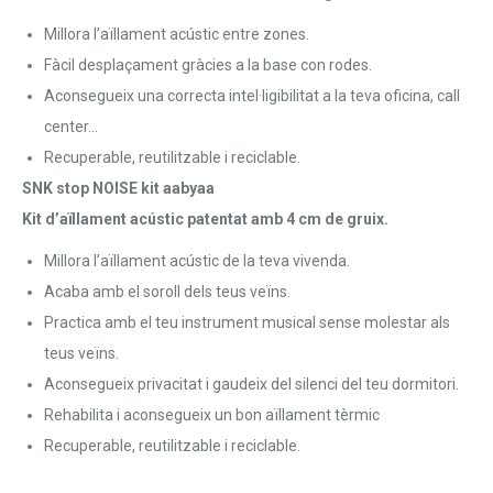
Millora l’aïllament acústic entre zones.
Fàcil desplaçament gràcies a la base con rodes.
Aconsegueix una correcta intel·ligibilitat a la teva oficina, call
center…
Recuperable, reutilitzable i reciclable.
SNK stop NOISE kit aabyaa
Kit d’aïllament acústic patentat amb 4 cm de gruix.
Millora l’aïllament acústic de la teva vivenda.
Acaba amb el soroll dels teus veïns.
Practica amb el teu instrument musical sense molestar als
teus veïns.
Aconsegueix privacitat i gaudeix del silenci del teu dormitori.
Rehabilita i aconsegueix un bon aïllament tèrmic
Recuperable, reutilitzable i reciclable.