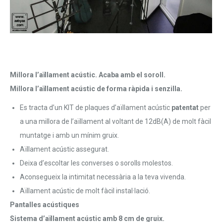
Millora l’aïllament acústic. Acaba amb el soroll.
Millora l’aïllament acústic de forma ràpida i senzilla.
Es tracta d’un KIT de plaques d’aïllament acústic
patentat
per
a una millora de l’aïllament al voltant de 12dB(A) de molt fàcil
muntatge i amb un mínim gruix.
Aïllament acústic assegurat.
Deixa d’escoltar les converses o sorolls molestos.
Aconsegueix la intimitat necessària a la teva vivenda.
Aïllament acústic de molt fàcil instal·lació.
Pantalles acústiques
Sistema d’aïllament acústic amb 8 cm de gruix.