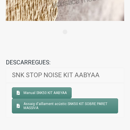
DESCARREGUES:
SNK STOP NOISE KIT AABYAA
Manual SNK50 KIT AABYAA
Assaig d'aïllament acústic SNK50 KIT SOBRE PARET
MASSIVA